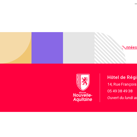
Qualité web
Données
Hôtel de Rég
14, Rue Françoi
05 49 38 49 38
Ouvert du lundi 