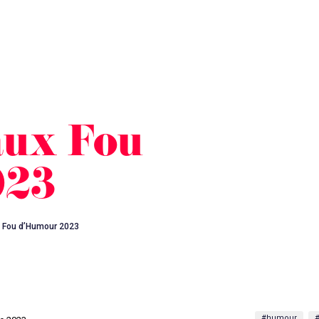
aux Fou
023
x Fou d’Humour 2023
#humour
#