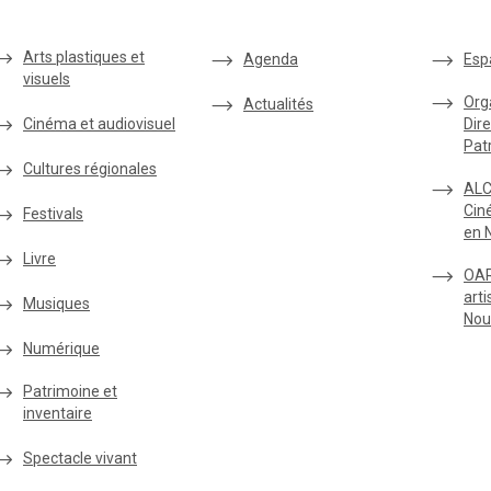
Arts plastiques et
Agenda
Esp
visuels
Org
Actualités
Cinéma et audiovisuel
Dire
Pat
Cultures régionales
ALC
Cin
Festivals
en 
Livre
OAR
arti
Musiques
Nou
Numérique
Patrimoine et
inventaire
Spectacle vivant