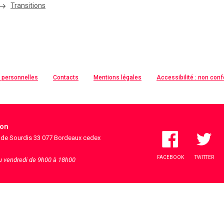
Transitions
 personnelles
Contacts
Mentions légales
Accessibilité : non con
ion
s de Sourdis 33 077 Bordeaux cedex
FACEBOOK
TWITTER
au vendredi de 9h00 à 18h00