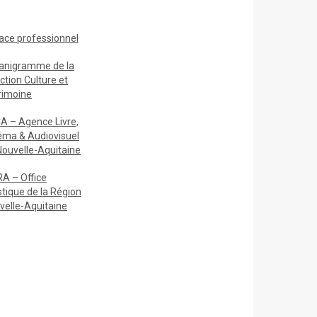
ace
professionnel
anigramme de la
ction Culture et
rimoine
A – Agence Livre,
éma & Audiovisuel
Nouvelle-Aquitaine
A – Office
stique de la Région
velle-Aquitaine