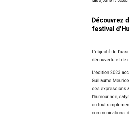
Mis à jour le 17 octob
Découvrez d
festival d’H
L’objectif de l’ass
découverte et de c
L’édition 2023 acc
Guillaume Meurice,
ses expressions ar
l’humour noir, saty
ou tout simplement
communications, de