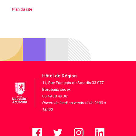
Plan du site
Hôtel de Région
14, Rue François de Sourdis 33 077
Bordeaux cedex
05 49 38 49 38
Ouvert du lundi au vendredi de 9h00 à
18h00