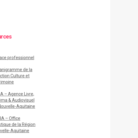
urces
ace
professionnel
anigramme de la
ction Culture et
rimoine
A – Agence Livre,
éma & Audiovisuel
Nouvelle-Aquitaine
A – Office
stique de la Région
velle-Aquitaine