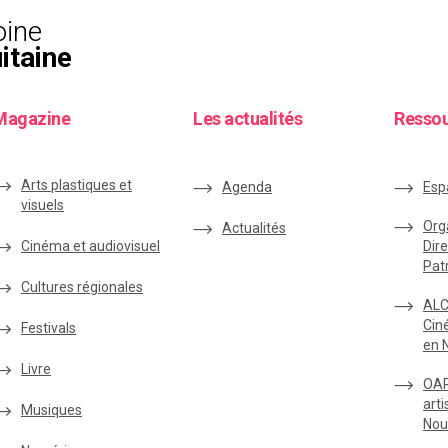
oine
itaine
Magazine
Les actualités
Resso
Arts plastiques et
Agenda
Esp
visuels
Org
Actualités
Cinéma et audiovisuel
Dire
Pat
Cultures régionales
ALC
Cin
Festivals
en 
Livre
OAR
arti
Musiques
Nou