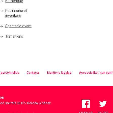
Numérique
Patrimoine et
inventaire
Spectacle vivant
Transitions
 personnelles
Contacts
Mentions légales
Accessibilité : non con
ion
s de Sourdis 33 077 Bordeaux cedex
FACEBOOK
TWITTER