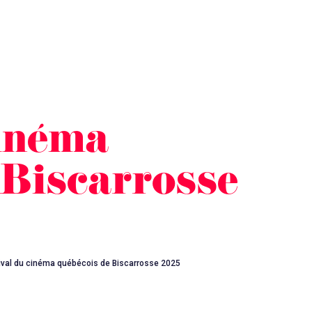
cinéma
 Biscarrosse
ival du cinéma québécois de Biscarrosse 2025