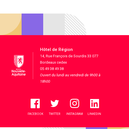
Hôtel de Région
14, Rue François de Sourdis 33 077
Bordeaux cedex
05 49 38 49 38
Ouvert du lundi au vendredi de 9h00 à
18h00
FACEBOOK
TWITTER
INSTAGRAM
LINKEDIN