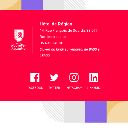
Hôtel de Région
14, Rue François de Sourdis 33 077
Bordeaux cedex
05 49 38 49 38
Ouvert du lundi au vendredi de 9h00 à
18h00
FACEBOOK
TWITTER
INSTAGRAM
LINKEDIN