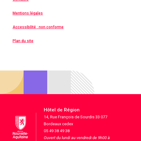
Mentions légales
Accessibilité : non conforme
Plan du site
Hôtel de Région
14, Rue François de Sourdis 33 077
Bordeaux cedex
05 49 38 49 38
Ouvert du lundi au vendredi de 9h00 à