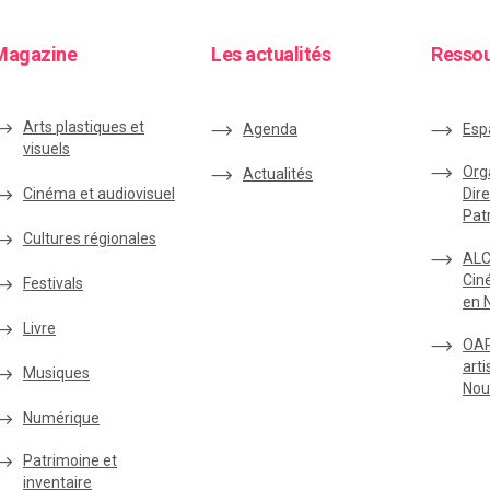
Magazine
Les actualités
Resso
Arts plastiques et
Agenda
Esp
visuels
Org
Actualités
Cinéma et audiovisuel
Dire
Pat
Cultures régionales
ALC
Cin
Festivals
en 
Livre
OAR
arti
Musiques
Nou
Numérique
Patrimoine et
inventaire