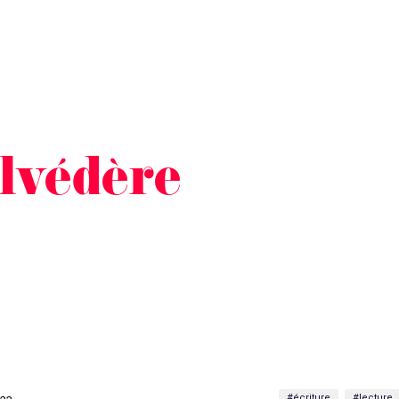
elvédère
#écriture
#lecture