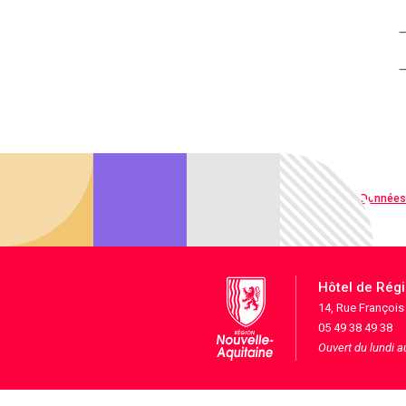
Qualité web
Données
Hôtel de Rég
14, Rue Françoi
05 49 38 49 38
Ouvert du lundi 