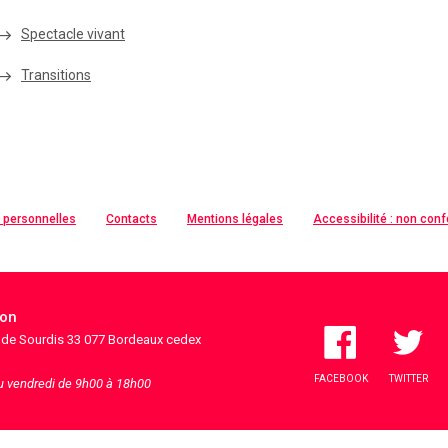
Spectacle vivant
Transitions
 personnelles
Contacts
Mentions légales
Accessibilité : non con
ion
s de Sourdis 33 077 Bordeaux cedex
FACEBOOK
TWITTER
au vendredi de 9h00 à 18h00