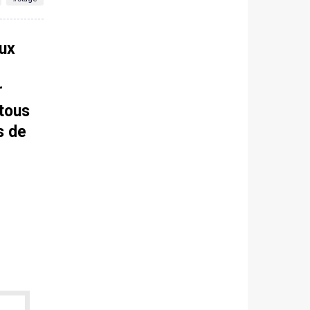
aux
r
(tous
s de