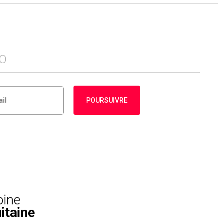
FO
POURSUIVRE
oine
itaine