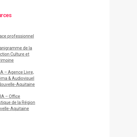
urces
ace
professionnel
anigramme de la
ction Culture et
rimoine
A – Agence Livre,
éma & Audiovisuel
Nouvelle-Aquitaine
A – Office
stique de la Région
velle-Aquitaine