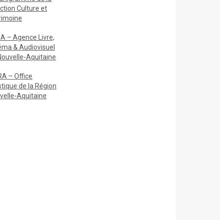
ction Culture et
rimoine
A – Agence Livre,
éma & Audiovisuel
Nouvelle-Aquitaine
A – Office
stique de la Région
velle-Aquitaine