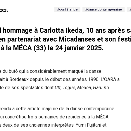
#conférence
#danse contemporaine
#
r 2025
 hommage à Carlotta Ikeda, 10 ans après s
 en partenariat avec Micadanses et son fest
r à la MÉCA (33) le 24 janvier 2025.
re du butô qui a considérablement marqué la danse
ait à Bordeaux depuis le début des années 1990. L’OARA a
rité de ses spectacles dont
Utt
,
Togué
,
Médéa
,
Haru no
endu à cette artiste majeure de la danse contemporaine
qui concrétise trois semaines de résidence à la MÉCA
 deux de ses anciennes interprètes, Yumi Fujitani et