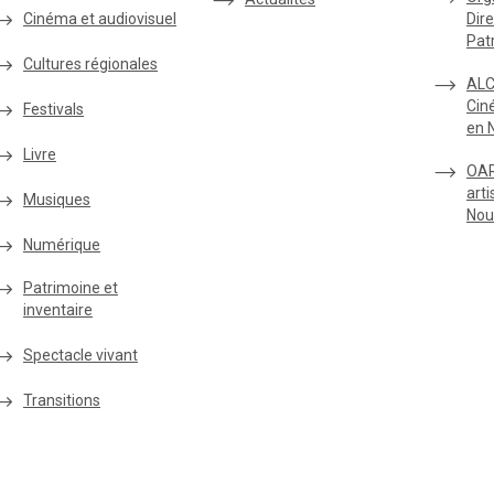
Cinéma et audiovisuel
Dire
Pat
Cultures régionales
ALC
Cin
Festivals
en 
Livre
OAR
arti
Musiques
Nou
Numérique
Patrimoine et
inventaire
Spectacle vivant
Transitions