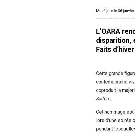
Mis à jour le 06 janvie
L’OARA rend
disparition,
Faits d’hive
Cette grande figu
contemporaine viv
coproduit la majo
Saïten
…
Cet hommage est r
lors d’une soirée 
pendant lesquelles