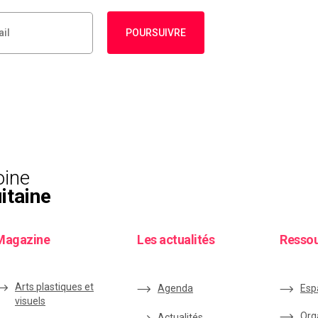
POURSUIVRE
oine
itaine
Magazine
Les actualités
Resso
Arts plastiques et
Agenda
Esp
visuels
Org
Actualités