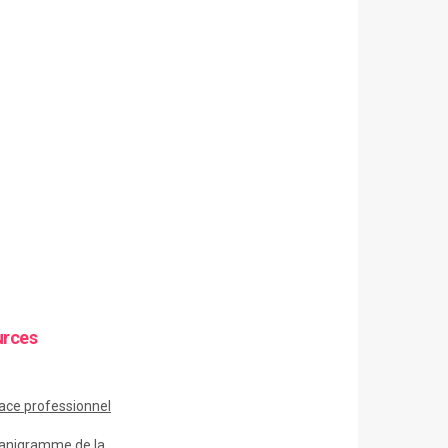
urces
ace
professionnel
anigramme de la