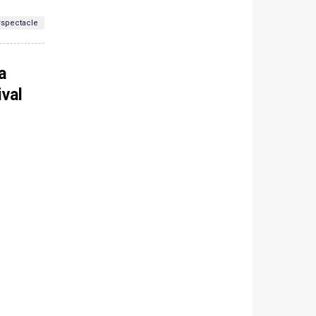
spectacle
a
ival