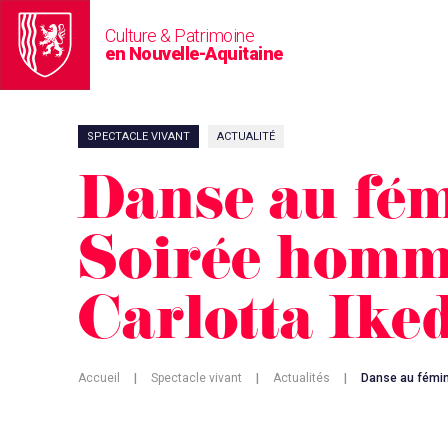
Culture & Patrimoine
en Nouvelle-Aquitaine
SPECTACLE VIVANT
ACTUALITÉ
Danse au fém
Soirée homm
Carlotta Ike
Accueil
|
Spectacle vivant
|
Actualités
|
Danse au fémin