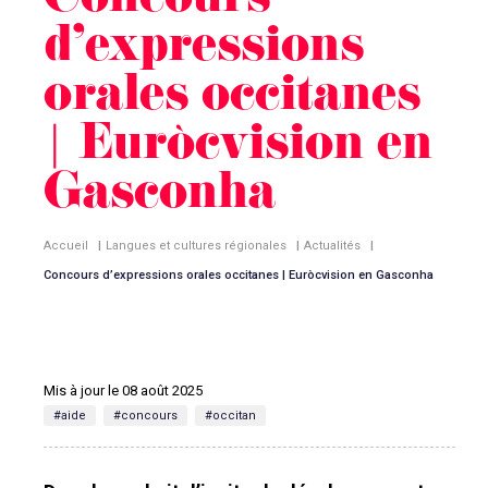
Concours
d’expressions
orales occitanes
| Euròcvision en
Gasconha
Accueil
|
Langues et cultures régionales
|
Actualités
|
Concours d’expressions orales occitanes | Euròcvision en Gasconha
Mis à jour le 08 août 2025
#aide
#concours
#occitan