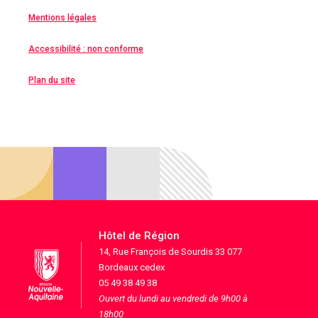
Mentions légales
Accessibilité : non conforme
Plan du site
Hôtel de Région
14, Rue François de Sourdis 33 077
Bordeaux cedex
05 49 38 49 38
Ouvert du lundi au vendredi de 9h00 à
18h00