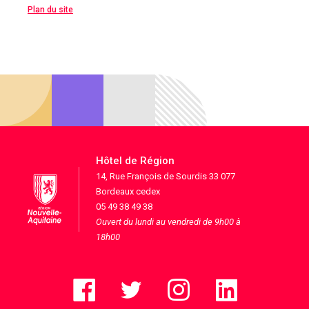
Plan du site
Hôtel de Région
14, Rue François de Sourdis 33 077
Bordeaux cedex
05 49 38 49 38
Ouvert du lundi au vendredi de 9h00 à
18h00