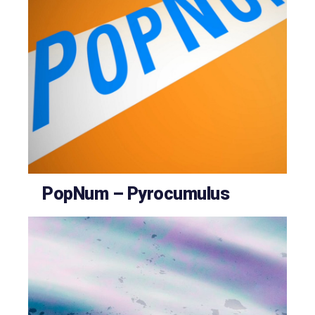
PopNum – Pyrocumulus