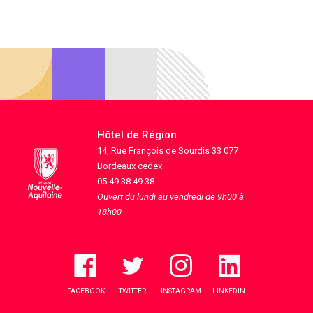
Hôtel de Région
14, Rue François de Sourdis 33 077
Bordeaux cedex
05 49 38 49 38
Ouvert du lundi au vendredi de 9h00 à
18h00
FACEBOOK
TWITTER
INSTAGRAM
LINKEDIN