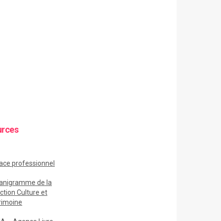
urces
ace
professionnel
anigramme de la
ction Culture et
rimoine