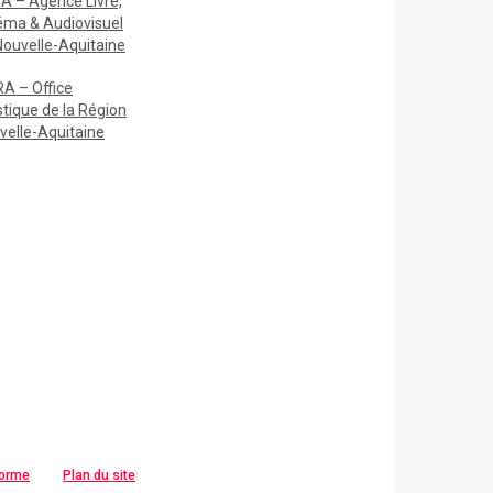
A – Agence Livre,
éma & Audiovisuel
Nouvelle-Aquitaine
A – Office
stique de la Région
velle-Aquitaine
forme
Plan du site