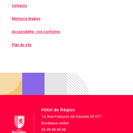
Contacts
Mentions légales
Accessibilité : non conforme
Plan du site
Hôtel de Région
14, Rue François de Sourdis 33 077
Bordeaux cedex
05 49 38 49 38